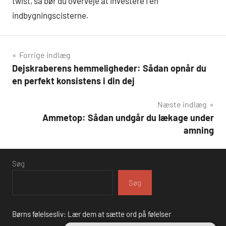
twist, så bør du overveje at investere i en
indbygningscisterne.
Indlægsnavigation
Forrige indlæg
Dejskraberens hemmeligheder: Sådan opnår du
en perfekt konsistens i din dej
Næste indlæg
Ammetop: Sådan undgår du lækage under
amning
Søg
Søg
Børns følelsesliv: Lær dem at sætte ord på følelser