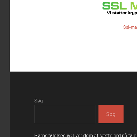
Ssl-ma
Søg
Søg
Børns følelsesliv: Lær dem at sætte ord på føle