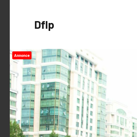
Videre
til
Dflp
indhold
Annonce