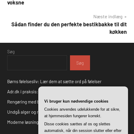
voksne
Næste indlæg
Sådan finder du den perfekte bestikbakke til dit
køkken
Søg
Søg
Børns følelsesliv: Lær dem at sætte ord på følelser
Adr.dk i praksis: Succesfulde cases fra danske virksomheder
Rengøring med børn: Sjove tips til at gøre det til en leg
Vi bruger kun nødvendige cookies
Cookies anvendes udelukkende for at sikre,
Undgå alger og mos: Gode råd til effektiv fliserens i haven
at hjemmesiden fungerer korrekt.
Moderne løsninger i historiske rammer – arkitektur i gentofte
Disse cookies sættes af os og slettes
automatisk, når din session slutter eller efter