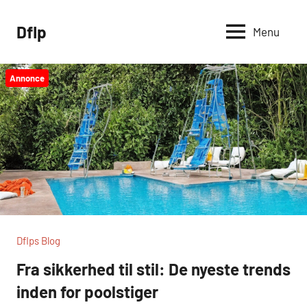
Videre
til
Dflp
Menu
indhold
Annonce
Dflps Blog
Fra sikkerhed til stil: De nyeste trends
inden for poolstiger