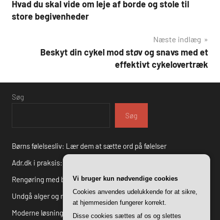
Hvad du skal vide om leje af borde og stole til
store begivenheder
Næste indlæg
Beskyt din cykel mod støv og snavs med et
effektivt cykelovertræk
Søg
Søg
Børns følelsesliv: Lær dem at sætte ord på følelser
Adr.dk i praksis: Succesfulde cases fra danske virksomheder
Rengøring med børn: Sjove tips til at gøre det til en leg
Vi bruger kun nødvendige cookies
Cookies anvendes udelukkende for at sikre,
Undgå alger og mos: Gode råd til effektiv fliserens i haven
at hjemmesiden fungerer korrekt.
Moderne løsninger i historiske rammer – arkitektur i gentofte
Disse cookies sættes af os og slettes