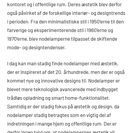
kontoret og i offentlige rum. Deres æstetik blev derfor
også påvirket af de forskellige interiør- og designtrends
i perioden. Fra den minimalistiske stil i 1950’erne til den
farverige og eksperimenterende stil i 1960’erne og
1970’erne, blev nodelamperne tilpasset de skiftende
mode- og designtendenser.
I dag kan man stadig finde nodelamper med æstetik,
der er inspireret af det 20. århundrede, men der er også
kommet nye og innovative designs til. Nodelamper er
blevet mere teknologisk avancerede med indbygget
trådløs opladning og smart home-funktionalitet.
Samtidig er der stadig fokus på æstetik og design, da
nodelamper stadig betragtes som en vigtig del af
indretningen i mange hjem og offentlige rum. Der er
derfor ingen tvivl om, at nodelampernes æstetik vil