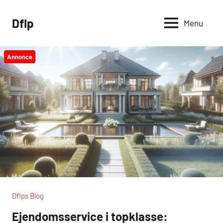
Videre
til
Dflp
Menu
indhold
Annonce
Dflps Blog
Ejendomsservice i topklasse: