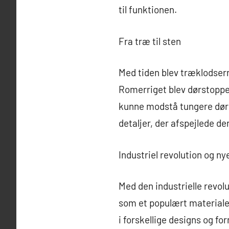
til funktionen.
Fra træ til sten
Med tiden blev træklodser
Romerriget blev dørstopper
kunne modstå tungere døre
detaljer, der afspejlede den
Industriel revolution og ny
Med den industrielle revol
som et populært materiale
i forskellige designs og f