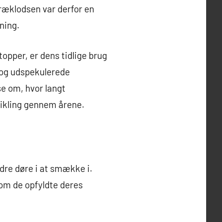
 Træklodsen var derfor en
ning.
opper, er dens tidlige brug
e og udspekulerede
se om, hvor langt
ikling gennem årene.
ndre døre i at smække i.
om de opfyldte deres