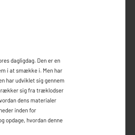
ores dagligdag. Den er en
em i at smække i. Men har
en har udviklet sig gennem
strækker sig fra træklodser
 hvordan dens materialer
heder inden for
e og opdage, hvordan denne