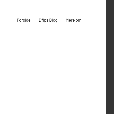
Forside
Dflps Blog
Mere om