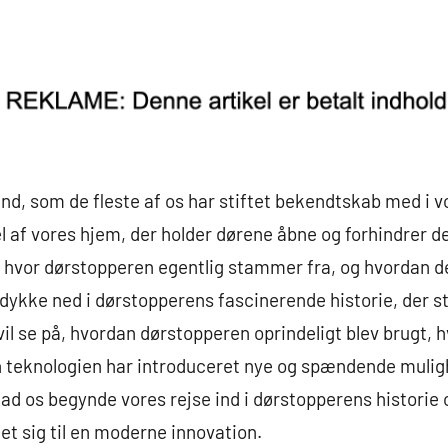
d, som de fleste af os har stiftet bekendtskab med i v
 af vores hjem, der holder dørene åbne og forhindrer d
 hvor dørstopperen egentlig stammer fra, og hvordan d
vi dykke ned i dørstopperens fascinerende historie, der 
 vil se på, hvordan dørstopperen oprindeligt blev brugt,
n teknologien har introduceret nye og spændende mulig
ad os begynde vores rejse ind i dørstopperens histori
et sig til en moderne innovation.