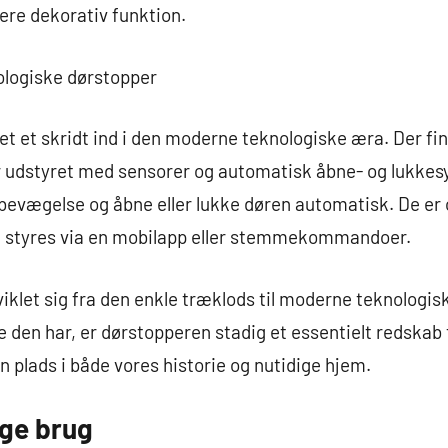
ere dekorativ funktion.
ologiske dørstopper
et et skridt ind i den moderne teknologiske æra. Der fi
r udstyret med sensorer og automatisk åbne- og lukkes
evægelse og åbne eller lukke døren automatisk. De er o
 styres via en mobilapp eller stemmekommandoer.
iklet sig fra den enkle træklods til moderne teknologis
e den har, er dørstopperen stadig et essentielt redskab t
n plads i både vores historie og nutidige hjem.
ige brug