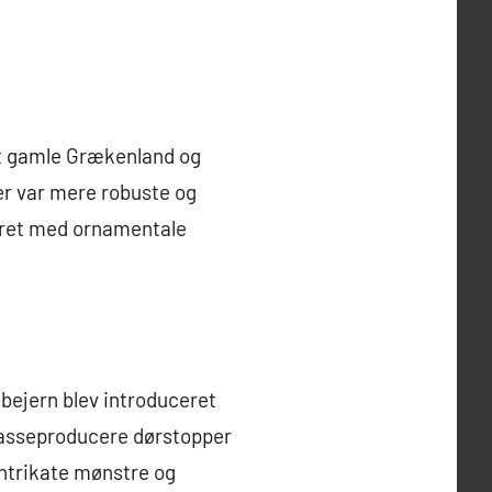
et gamle Grækenland og
er var mere robuste og
året med ornamentale
øbejern blev introduceret
 masseproducere dørstopper
intrikate mønstre og