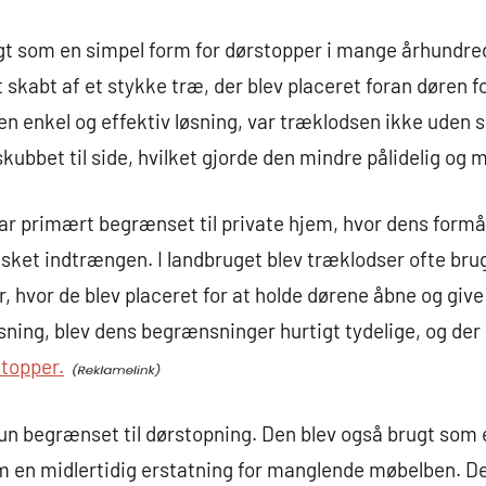
t som en simpel form for dørstopper i mange århundred
 skabt af et stykke træ, der blev placeret foran døren fo
 en enkel og effektiv løsning, var træklodsen ikke uden
skubbet til side, hvilket gjorde den mindre pålidelig og m
ar primært begrænset til private hjem, hvor dens formål 
sket indtrængen. I landbruget blev træklodser ofte bru
r, hvor de blev placeret for at holde dørene åbne og give
sning, blev dens begrænsninger hurtigt tydelige, og der
stopper.
n begrænset til dørstopning. Den blev også brugt som en
om en midlertidig erstatning for manglende møbelben. D