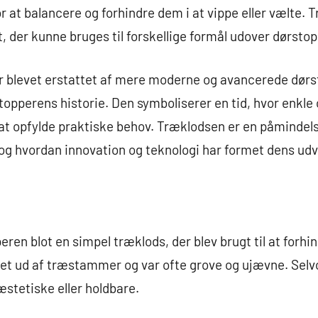
 for at balancere og forhindre dem i at vippe eller vælte.
, der kunne bruges til forskellige formål udover dørstop
 blevet erstattet af mere moderne og avancerede dørst
rstopperens historie. Den symboliserer en tid, hvor enkl
 at opfylde praktiske behov. Træklodsen er en påmindel
g hvordan innovation og teknologi har formet dens udv
ren blot en simpel træklods, der blev brugt til at forhi
ret ud af træstammer og var ofte grove og ujævne. Selv
æstetiske eller holdbare.