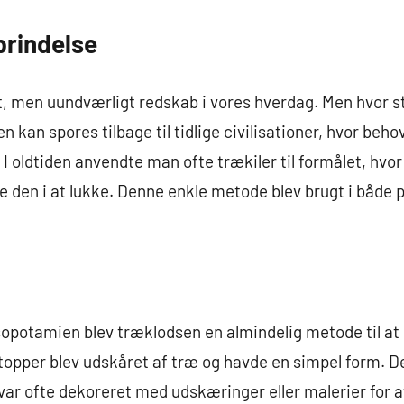
rindelse
t, men uundværligt redskab i vores hverdag. Men hvor s
 kan spores tilbage til tidlige civilisationer, hvor beho
 I oldtiden anvendte man ofte trækiler til formålet, hvo
re den i at lukke. Denne enkle metode blev brugt i både 
opotamien blev træklodsen en almindelig metode til at 
stopper blev udskåret af træ og havde en simpel form. D
ar ofte dekoreret med udskæringer eller malerier for at