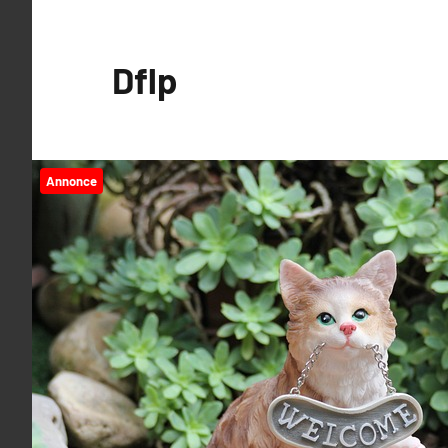
Videre
til
Dflp
indhold
Annonce