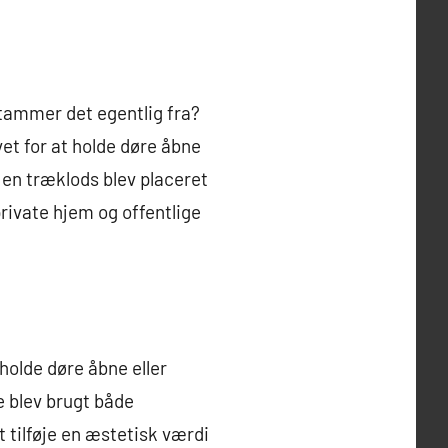
tammer det egentlig fra?
vet for at holde døre åbne
r en træklods blev placeret
private hjem og offentlige
holde døre åbne eller
e blev brugt både
 tilføje en æstetisk værdi