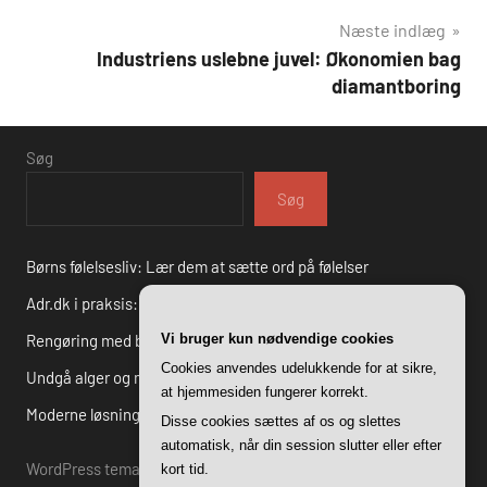
Næste indlæg
Industriens uslebne juvel: Økonomien bag
diamantboring
Søg
Søg
Børns følelsesliv: Lær dem at sætte ord på følelser
Adr.dk i praksis: Succesfulde cases fra danske virksomheder
Rengøring med børn: Sjove tips til at gøre det til en leg
Vi bruger kun nødvendige cookies
Cookies anvendes udelukkende for at sikre,
Undgå alger og mos: Gode råd til effektiv fliserens i haven
at hjemmesiden fungerer korrekt.
Moderne løsninger i historiske rammer – arkitektur i gentofte
Disse cookies sættes af os og slettes
automatisk, når din session slutter eller efter
WordPress tema: Harrison by ThemeZee.
kort tid.