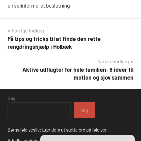
en velinformeret beslutning.
Indlægsnavigation
Forrige indlæg
Få tips og tricks til at finde den rette
rengøringshjælp i Holbæk
Næste indlæg
Aktive udflugter for hele familien: 8 ideer til
motion og sjov sammen
Søg
Søg
Børns følelsesliv: Lær dem at sætte ord på følelser
Adr.dk i praksis: Succesfulde cases fra danske virksomheder